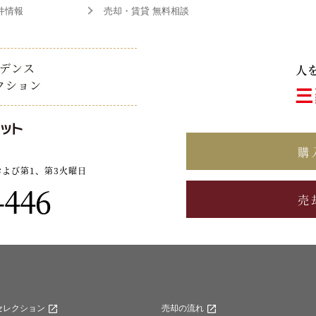
件情報
売却・賃貸 無料相談
デンス
クション
購
および第1、第3火曜日
-446
売
セレクション
売却の流れ